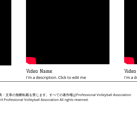
Video Name
Vide
I'm a description. Click to edit me
I'm a d
無断転載を禁じます。すべての著作権はProfessional Volleyball Association
essional Volleyball Association All rights reserved.