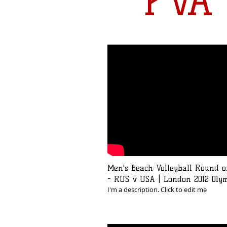
PVA
Men's Beach Volleyball Round o
- RUS v USA | London 2012 Oly
I'm a description. Click to edit me