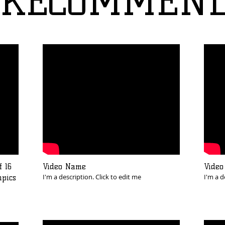
RECOMMEN
f 16
Video Name
Vide
I'm a description. Click to edit me
I'm a d
mpics