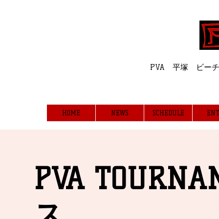
Professiona
PVA 平塚 ビ
HOME
NEWS
SCHEDULE
ENT
PVA TOURN
ス