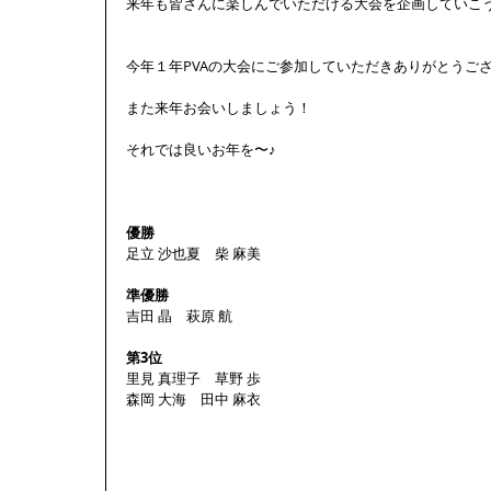
来年も皆さんに楽しんでいただける大会を企画していこう
今年１年PVAの大会にご参加していただきありがとうござ
また来年お会いしましょう！ 
それでは良いお年を〜♪ 
優勝
足立 沙也夏　柴 麻美 
準優勝
吉田 晶　萩原 航 
第3位
里見 真理子　草野 歩 
森岡 大海　田中 麻衣 